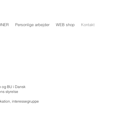
ONER
Personlige arbejder
WEB shop
Kontakt
en og BU i Dansk
ens styrelse
kation, interessegruppe