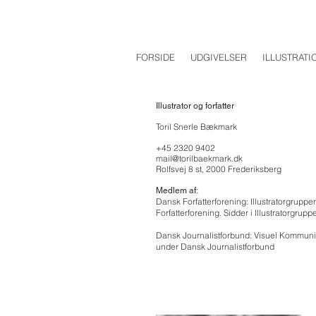
FORSIDE
UDGIVELSER
ILLUSTRATI
Illustrator og forfatter
Toril Snerle Bækmark
+45 2320 9402
mail@torilbaekmark.dk
Rolfsvej 8 st, 2000 Frederiksberg
Medlem af:
Dansk Forfatterforening: Illustratorgrupp
Forfatterforening. Sidder i Illustratorgrupp
Dansk Journalistforbund: Visuel Kommuni
under Dansk Journalistforbund