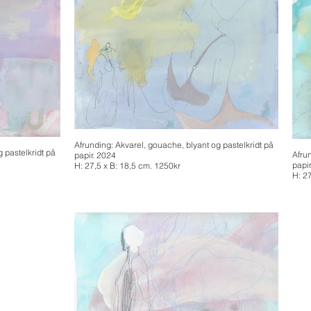
Afrunding: Akvarel, gouache, blyant og pastelkridt på
 pastelkridt på
Afru
papir. 2024
papi
H: 27,5 x B: 18,5 cm. 1250kr
H: 2