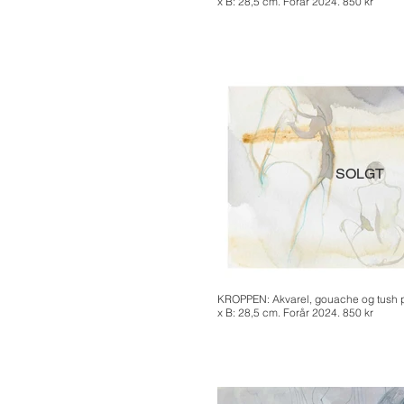
x B: 28,5 cm. Forår 2024. 850 kr
SOLGT
KROPPEN: Akvarel, gouache og tush på
x B: 28,5 cm. Forår 2024. 850 kr