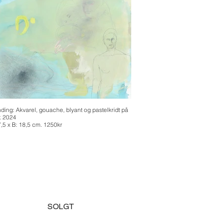
nding: Akvarel, gouache, blyant og pastelkridt på
r. 2024
7,5 x B: 18,5 cm. 1250kr
SOLGT