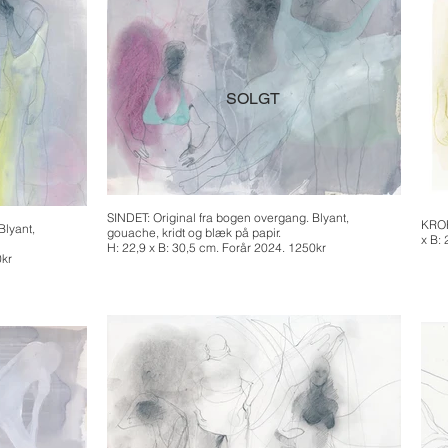
SOLGT
SINDET: Original fra bogen overgang. Blyant,
KROP
Blyant,
gouache, kridt og blæk på papir.
x B:
H: 22,9 x B: 30,5 cm. Forår 2024. 1250kr
0kr