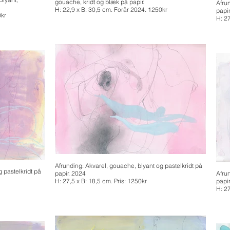
gouache, kridt og blæk på papir.
Afru
H: 22,9 x B: 30,5 cm. Forår 2024. 1250kr
papi
0kr
H: 2
Afrunding: Akvarel, gouache, blyant og pastelkridt på
 pastelkridt på
papir. 2024
Afru
H: 27,5 x B: 18,5 cm. Pris: 1250kr
papi
H: 2