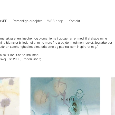
ONER
Personlige arbejder
WEB shop
Kontakt
rne, akvarellen, tuschen og pigmenterne i gouachen er med til at skabe mine
i mine blomster billeder eller mine mere frie arbejder med mennesket. Jeg arbejder
opstår en samhørighed med materialerne og papiret, som inspirerer mig.”
lse til Toril Snerle Bækmark.
fsvej 8 st. 2000, Frederiksberg
SOLGT