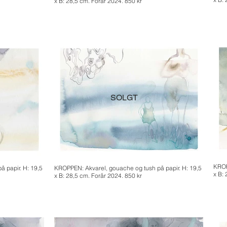
x B: 28,5 cm. Forår 2024. 850 kr
SOLGT
KROP
 papir. H: 19,5
KROPPEN: Akvarel, gouache og tush på papir. H: 19,5
x B:
x B: 28,5 cm. Forår 2024. 850 kr