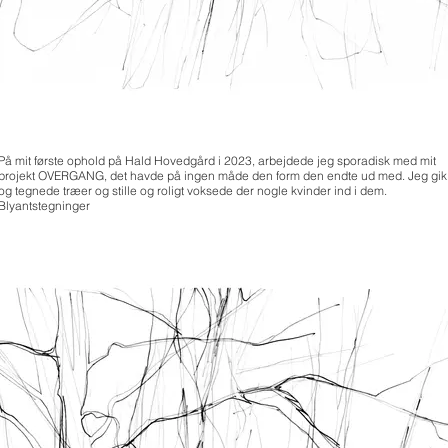
På mit første ophold på Hald Hovedgård i 2023, arbejdede jeg sporadisk med mit
projekt OVERGANG, det havde på ingen måde den form den endte ud med. Jeg gik
og tegnede træer og stille og roligt voksede der nogle kvinder ind i dem.
Blyantstegninger